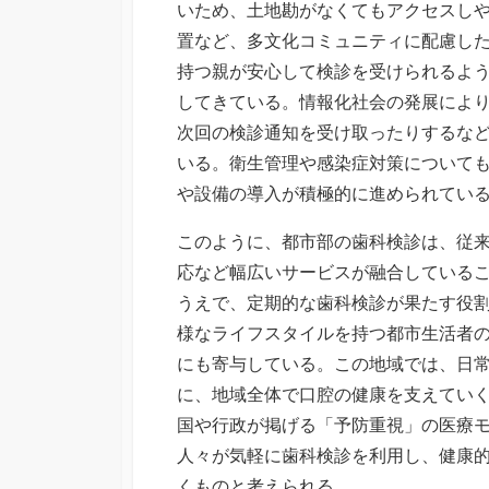
いため、土地勘がなくてもアクセスし
置など、多文化コミュニティに配慮し
持つ親が安心して検診を受けられるよ
してきている。情報化社会の発展によ
次回の検診通知を受け取ったりするな
いる。衛生管理や感染症対策について
や設備の導入が積極的に進められてい
このように、都市部の歯科検診は、従
応など幅広いサービスが融合している
うえで、定期的な歯科検診が果たす役
様なライフスタイルを持つ都市生活者
にも寄与している。この地域では、日
に、地域全体で口腔の健康を支えてい
国や行政が掲げる「予防重視」の医療
人々が気軽に歯科検診を利用し、健康
くものと考えられる。