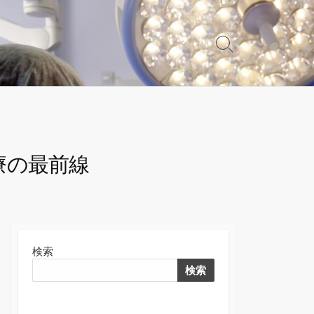
検
索
切
り
替
え
療の最前線
検索
検索