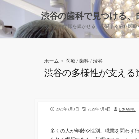
コ
ン
渋谷の歯科で見つける、
テ
あなたの笑顔を輝かせる、心温まる歯科医療
ン
ツ
へ
ス
キ
ホーム
>
医療
/
歯科
/
渋谷
ッ
渋谷の多様性が支える
プ
公
最
投
2025年7月3日
2025年7月4日
ERMANNO
開
終
稿
日
更
者
新
多くの人が年齢や性別、職業を問わず
日