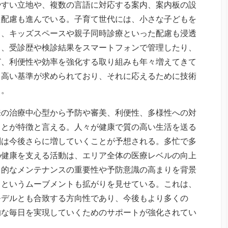
やすい立地や、複数の言語に対応する案内、案内板の設
た配慮も進んでいる。子育て世代には、小さな子どもを
う、キッズスペースや親子同時診療といった配慮も浸透
り、受診歴や検診結果をスマートフォンで管理したり、
ど、利便性や効率を強化する取り組みも年々増えてきて
も高い基準が求められており、それに応えるために技術
る。
来の治療中心型から予防や審美、利便性、多様性への対
ことが特徴と言える。人々が健康で質の高い生活を送る
割は今後さらに増していくことが予想される。多忙で多
の健康を支える活動は、エリア全体の医療レベルの向上
常的なメンテナンスの重要性や予防意識の高まりを背景
くというムーブメントも拡がりを見せている。これは、
モデルとも合致する方向性であり、今後もより多くの
的な毎日を実現していくためのサポートが強化されてい