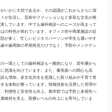
康がいかに大切であるか、その認識がこれからさらに深
人々が生活し、芸術やファッションなど多彩な文化が根
充実しています。中でも歯科検診へのニーズが高まって
ではの特色が表れています。オフィス街や商業施設の近
医院が多く、忙しいビジネスパーソンや学生も通いやす
虫歯や歯周病の早期発見だけでなく、予防やメンテナン
生の一環としての歯科検診も一般的になり、若年層から
理に意識を向けています。また、審美面への関心も高
相談も増加。多文化共生を意識した取り組みや子育て世
できる体制が整っています。情報技術を活用した管理や
ど、利便性と安全性も向上。都市部では予防と多様性へ
健康維持を支え、医療レベルの向上にも寄与していま