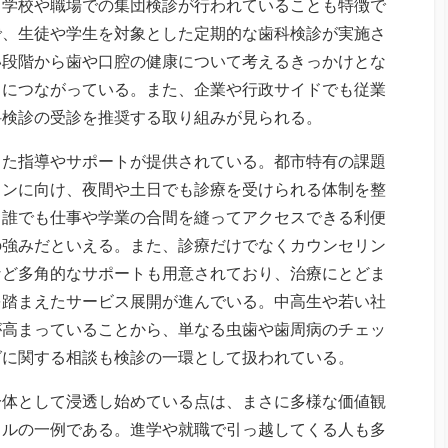
、学校や職場での集団検診が行われていることも特徴で
で、生徒や学生を対象とした定期的な歯科検診が実施さ
い段階から歯や口腔の健康について考えるきっかけとな
りにつながっている。また、企業や行政サイドでも従業
科検診の受診を推奨する取り組みが見られる。
した指導やサポートが提供されている。都市特有の課題
ソンに向け、夜間や土日でも診療を受けられる体制を整
。誰でも仕事や学業の合間を縫ってアクセスできる利便
の強みだといえる。また、診療だけでなくカウンセリン
など多角的なサポートも用意されており、治療にとどま
を踏まえたサービス展開が進んでいる。中高生や若い社
が高まっていることから、単なる虫歯や歯周病のチェッ
グに関する相談も検診の一環として扱われている。
一体として浸透し始めている点は、まさに多様な価値観
イルの一例である。進学や就職で引っ越してくる人も多