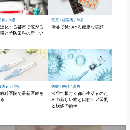
歯科
/
渋谷
医療
/
歯医者
/
渋谷
の進化する都市で広がる
渋谷で見つける健康な笑顔
意識と予防歯科の新しい
歯医者
/
渋谷
医療
/
歯科
/
渋谷
の歯科医院で最新医療を
渋谷で根付く都市生活者のた
する
めの新しい歯と口腔ケア習慣
と検診の価値