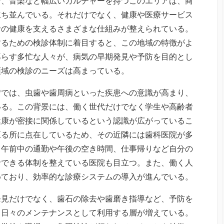
ン、音楽など幅広いカルチャーを持つこのエリアは、商
立ち並んでいる。それだけでなく、健康や医療サービス
者の健康を支えるさまざまな仕組みが整えられている。
するための検診体制に着目すると、この地域の特徴がよ
暮らす多忙な人々が、病気の早期発見や予防を目的とし
領域の検診のニーズは高まっている。
街では、虫歯や歯周病といった疾患への意識が高まり、
いる。この背景には、働く世代だけでなく学生や高齢者
健康が密接に関係しているという認識が広がっているこ
至る所に点在しているため、その近隣には歯科医院が多
、午前中の通勤や午後の空き時間、仕事帰りなど自分の
診できる体制を整えている医院も目立つ。また、働く人
めており、効率的な診療システムの導入が進んでいる。
発見だけでなく、歯石の除去や歯磨き指導など、予防を
、日々のメンテナンスとして利用する層が増えている。