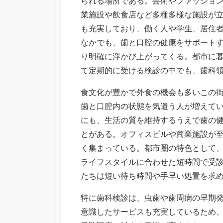
られる場所である。
芸術やファッショ
業施設や飲食店など多種多様な施設が
も充実しており、働く人や学生、居住
なかでも、歯と口腔の健康をサポート
り明確に浮かび上がってくる。都市に
て定期的に受ける検診の中でも、歯科
食文化が豊かで外食の機会も多いこの
歯と口腔内の状態を気遣う人が増えて
にも、生活の質を維持するうえで歯の
とがある。オフィスビルや商業施設が
く集まっている。都市圏の特色として
ライフスタイルに合わせた短時間で受
たちは短い待ち時間や手早い処置を求
特に歯科検診は、虫歯や歯周病の早期
意識したサービスも充実しているため