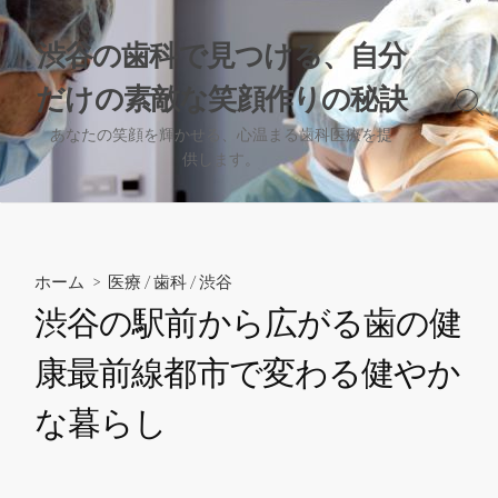
コ
ン
渋谷の歯科で見つける、自分
テ
だけの素敵な笑顔作りの秘訣
ン
検
ツ
索
あなたの笑顔を輝かせる、心温まる歯科医療を提
へ
切
供します。
り
ス
替
キ
え
ッ
プ
ホーム
>
医療
/
歯科
/
渋谷
渋谷の駅前から広がる歯の健
康最前線都市で変わる健やか
な暮らし