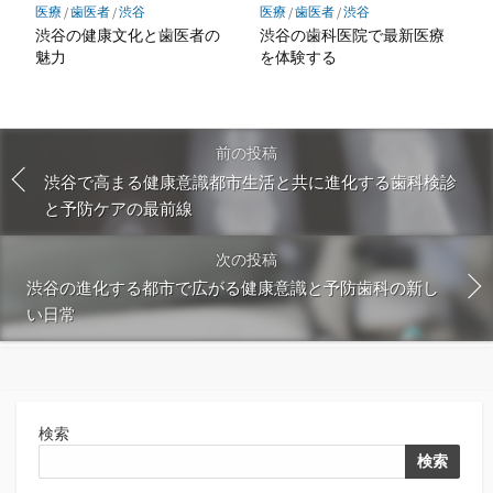
医療
/
歯医者
/
渋谷
医療
/
歯医者
/
渋谷
渋谷の健康文化と歯医者の
渋谷の歯科医院で最新医療
魅力
を体験する
前の投稿
渋谷で高まる健康意識都市生活と共に進化する歯科検診
と予防ケアの最前線
次の投稿
渋谷の進化する都市で広がる健康意識と予防歯科の新し
い日常
検索
検索