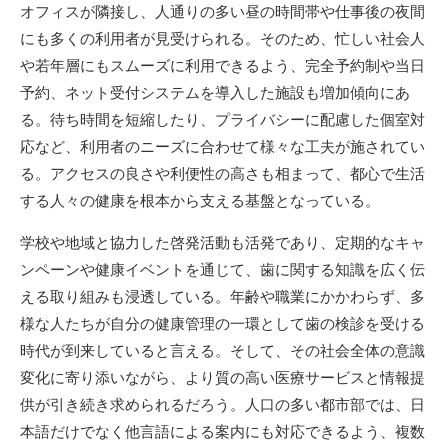
オフィスが隣接し、人通りの多い昼の時間帯や仕事後の夜間
にも多くの利用者が見受けられる。そのため、忙しい社会人
や若年層にもスムーズに利用できるよう、完全予約制や当日
予約、ネット受付システムを導入した施設も増加傾向にあ
る。待ち時間を短縮したり、プライバシーに配慮した個室対
応など、利用者のニーズに合わせて様々な工夫が施されてい
る。アクセスの良さや利便性の高さも相まって、都心で生活
する人々の健康を根本から支える基盤となっている。
学校や地域と協力した啓発活動も活発であり、定期的なキャ
ンペーンや健康イベントを通じて、歯に関する知識を広く伝
える取り組みも浸透している。年齢や職業にかかわらず、多
様な人たちが自分の健康管理の一環として歯の検診を受ける
時代が到来していると言える。そして、その社会全体の意識
変化に寄り添いながら、より質の高い医療サービスと情報提
供が引き続き求められるだろう。人口の多い都市部では、日
本語だけでなく他言語による案内にも対応できるよう、複数