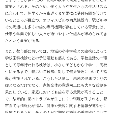
重要とされる。そのため、働く人々や学生たちの生活リズム
に合わせて、朝早くから夜遅くまで柔軟に受付時間を設けて
いるところが目立つ。オフィスビルや商業施設内、駅ビルや
その周辺にも多くの歯の専門機関が存在している背景には、
仕事や学業で忙しい人々が通いやすい仕組みが求められてき
たという事実がある。
また、都市部においては、地域の小中学校との連携によって
学校歯科検診などの予防活動も盛んである。学校生活の一環
として毎年行われる検診は、小さな子どもから中学生、高校
生に至るまで、幅広い年齢層に対して健康管理についての指
導が実施されている。こうした活動は、未来の健康づくりの
礎となるだけでなく、家族全体の意識向上にも大きな役割を
果たしている。家庭においても歯を守る意識が高まること
で、結果的に歯のトラブルが生じにくい環境が生まれる。都
市圏では情報化が進み、健康や美容に関する情報が速やかに
拡散されるため、多くの人が定期的な検診の重要性について