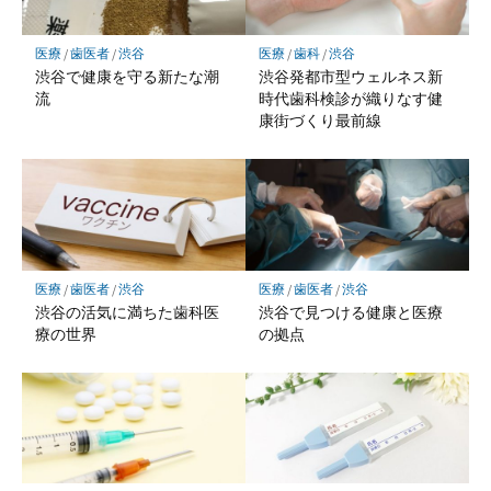
医療
/
歯医者
/
渋谷
医療
/
歯科
/
渋谷
渋谷で健康を守る新たな潮
渋谷発都市型ウェルネス新
流
時代歯科検診が織りなす健
康街づくり最前線
医療
/
歯医者
/
渋谷
医療
/
歯医者
/
渋谷
渋谷の活気に満ちた歯科医
渋谷で見つける健康と医療
療の世界
の拠点