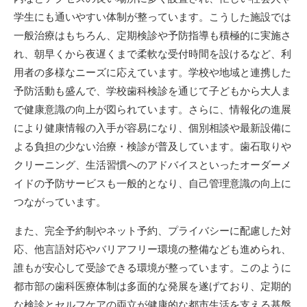
学生にも通いやすい体制が整っています。こうした施設では
一般治療はもちろん、定期検診や予防指導も積極的に実施さ
れ、朝早くから夜遅くまで柔軟な受付時間を設けるなど、利
用者の多様なニーズに応えています。学校や地域と連携した
予防活動も盛んで、学校歯科検診を通じて子どもから大人ま
で健康意識の向上が図られています。さらに、情報化の進展
により健康情報の入手が容易になり、個別相談や最新設備に
よる負担の少ない治療・検診が普及しています。歯石取りや
クリーニング、生活習慣へのアドバイスといったオーダーメ
イドの予防サービスも一般的となり、自己管理意識の向上に
つながっています。
また、完全予約制やネット予約、プライバシーに配慮した対
応、他言語対応やバリアフリー環境の整備なども進められ、
誰もが安心して受診できる環境が整っています。このように
都市部の歯科医療体制は多面的な発展を遂げており、定期的
な検診とセルフケアの両立が健康的な都市生活を支える基盤