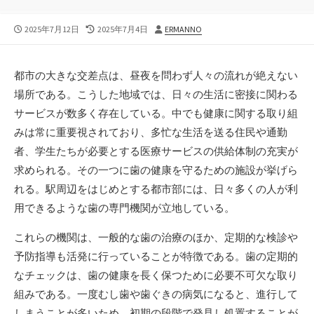
公
最
投
2025年7月12日
2025年7月4日
ERMANNO
開
終
稿
日
更
者
新
都市の大きな交差点は、昼夜を問わず人々の流れが絶えない
日
場所である。
こうした地域では、日々の生活に密接に関わる
サービスが数多く存在している。中でも健康に関する取り組
みは常に重要視されており、多忙な生活を送る住民や通勤
者、学生たちが必要とする医療サービスの供給体制の充実が
求められる。その一つに歯の健康を守るための施設が挙げら
れる。駅周辺をはじめとする都市部には、日々多くの人が利
用できるような歯の専門機関が立地している。
これらの機関は、一般的な歯の治療のほか、定期的な検診や
予防指導も活発に行っていることが特徴である。歯の定期的
なチェックは、歯の健康を長く保つために必要不可欠な取り
組みである。一度むし歯や歯ぐきの病気になると、進行して
しまうことが多いため、初期の段階で発見し処置することが