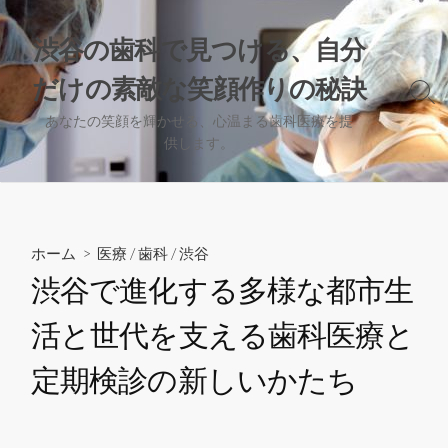
コ
ン
渋谷の歯科で見つける、自分
テ
だけの素敵な笑顔作りの秘訣
ン
検
ツ
索
あなたの笑顔を輝かせる、心温まる歯科医療を提
へ
切
供します。
り
ス
替
キ
え
ッ
プ
ホーム
>
医療
/
歯科
/
渋谷
渋谷で進化する多様な都市生
活と世代を支える歯科医療と
定期検診の新しいかたち