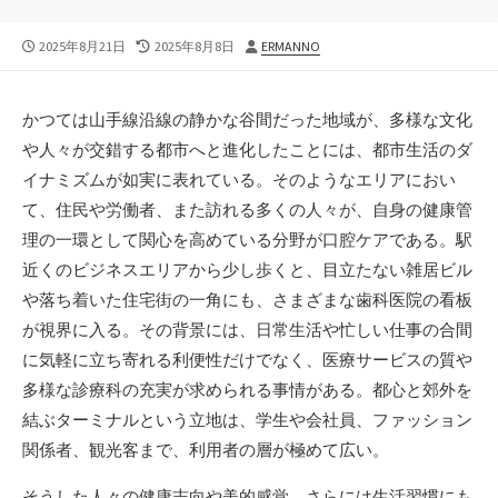
公
最
投
2025年8月21日
2025年8月8日
ERMANNO
開
終
稿
日
更
者
新
かつては山手線沿線の静かな谷間だった地域が、多様な文化
日
や人々が交錯する都市へと進化したことには、都市生活のダ
イナミズムが如実に表れている。
そのようなエリアにおい
て、住民や労働者、また訪れる多くの人々が、自身の健康管
理の一環として関心を高めている分野が口腔ケアである。駅
近くのビジネスエリアから少し歩くと、目立たない雑居ビル
や落ち着いた住宅街の一角にも、さまざまな歯科医院の看板
が視界に入る。その背景には、日常生活や忙しい仕事の合間
に気軽に立ち寄れる利便性だけでなく、医療サービスの質や
多様な診療科の充実が求められる事情がある。都心と郊外を
結ぶターミナルという立地は、学生や会社員、ファッション
関係者、観光客まで、利用者の層が極めて広い。
そうした人々の健康志向や美的感覚、さらには生活習慣にも