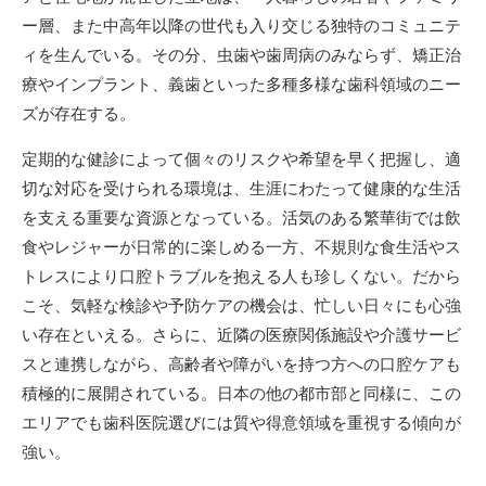
ー層、また中高年以降の世代も入り交じる独特のコミュニテ
ィを生んでいる。その分、虫歯や歯周病のみならず、矯正治
療やインプラント、義歯といった多種多様な歯科領域のニー
ズが存在する。
定期的な健診によって個々のリスクや希望を早く把握し、適
切な対応を受けられる環境は、生涯にわたって健康的な生活
を支える重要な資源となっている。活気のある繁華街では飲
食やレジャーが日常的に楽しめる一方、不規則な食生活やス
トレスにより口腔トラブルを抱える人も珍しくない。だから
こそ、気軽な検診や予防ケアの機会は、忙しい日々にも心強
い存在といえる。さらに、近隣の医療関係施設や介護サービ
スと連携しながら、高齢者や障がいを持つ方への口腔ケアも
積極的に展開されている。日本の他の都市部と同様に、この
エリアでも歯科医院選びには質や得意領域を重視する傾向が
強い。