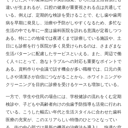
違いが生まれるが、口腔の健康が重要視される点は共通して
いる。例えば、定期的な検診を受けることで、むし歯や歯周
病を早期に発見し、治療や予防がしやすくなるため、多忙な
生活の中でも年に一度は歯科医院を訪れる意識が定着しつつ
ある。特にこの地域では夜遅くまで診療している施設や、土
日にも診察を行う医院が多く見受けられるのは、さまざまな
生活パターンに配慮したサービスといえる。また、周辺で働
く人々にとって、急なトラブルへの対応も重要なポイントで
ある。資料作りや会議で話す機会が多い職種では、口元の美
しさや清潔さが自信につながることから、ホワイトニングや
クリーニングを目的に診療を受けるケースも増加している。
一方で、学生や住民の場合には、学校健診の流れをくむ定期
検診や、子どもや高齢者向けの虫歯予防指導も活発に行われ
ている。こうした幅広い年代と生活スタイルに合わせた歯科
医療の充実が、このエリアらしい特徴のひとつとなってい
る。街の中心部では最新の機器や治療法を導入し、快適な空