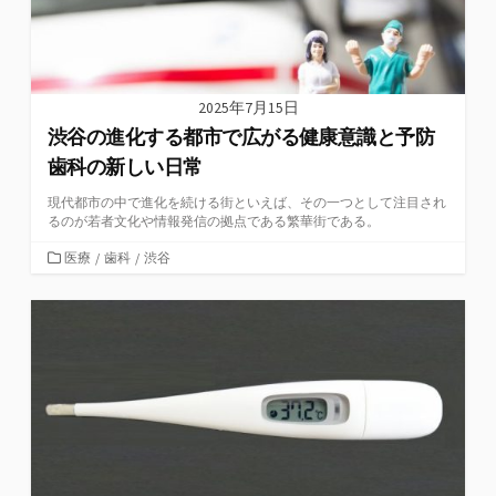
2025年7月15日
渋谷の進化する都市で広がる健康意識と予防
歯科の新しい日常
現代都市の中で進化を続ける街といえば、その一つとして注目され
るのが若者文化や情報発信の拠点である繁華街である。
カ
医療
/
歯科
/
渋谷
テ
ゴ
リ
ー