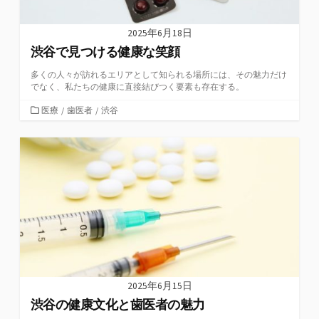
2025年6月18日
渋谷で見つける健康な笑顔
多くの人々が訪れるエリアとして知られる場所には、その魅力だけ
でなく、私たちの健康に直接結びつく要素も存在する。
カ
医療
/
歯医者
/
渋谷
テ
ゴ
リ
ー
2025年6月15日
渋谷の健康文化と歯医者の魅力