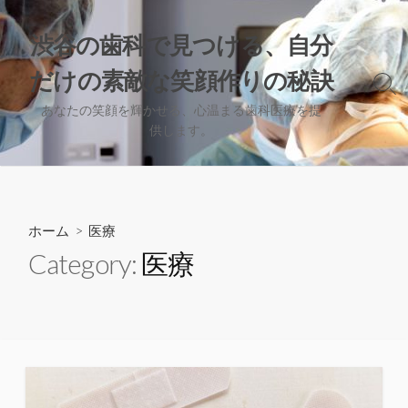
コ
ン
渋谷の歯科で見つける、自分
テ
だけの素敵な笑顔作りの秘訣
ン
検
ツ
索
あなたの笑顔を輝かせる、心温まる歯科医療を提
へ
切
供します。
り
ス
替
キ
え
ッ
プ
ホーム
> 医療
Category:
医療