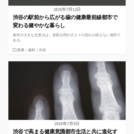
2025年7月12日
渋谷の駅前から広がる歯の健康最前線都市で
変わる健やかな暮らし
都市の大きな交差点は、昼夜を問わず人々の流れが絶えない場所で
ある。
カ
医療
/
歯科
/
渋谷
テ
ゴ
リ
ー
2025年7月9日
渋谷で高まる健康意識都市生活と共に進化す