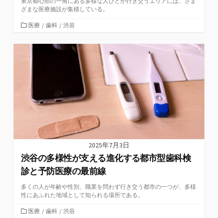
東京都心部の一角にある多様な人びとが行き交うエリアには、さま
ざまな医療施設が集積している。
カ
医療
/
歯科
/
渋谷
テ
ゴ
リ
ー
2025年7月3日
渋谷の多様性が支える進化する都市型歯科検
診と予防医療の最前線
多くの人が年齢や性別、職業を問わず行き交う都市の一つが、多様
性にあふれた地域として知られる場所である。
カ
医療
/
歯科
/
渋谷