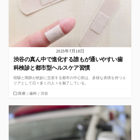
2025年7月18日
渋谷の真ん中で進化する誰もが通いやすい歯
科検診と都市型ヘルスケア習慣
喧騒と閑静が絶妙に交差する都市の中心部は、多様な表情を持つエ
リアとして日々多くの人々を魅了している。
カ
医療
/
歯科
/
渋谷
テ
ゴ
リ
ー