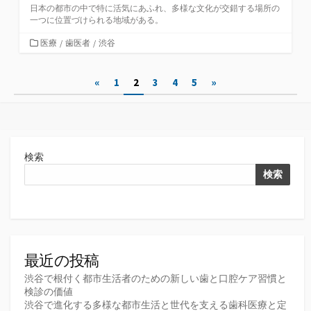
日本の都市の中で特に活気にあふれ、多様な文化が交錯する場所の
一つに位置づけられる地域がある。
カ
医療
/
歯医者
/
渋谷
テ
ゴ
投
«
1
2
3
4
5
»
リ
ー
稿
の
ペ
検索
ー
検索
ジ
送
り
最近の投稿
渋谷で根付く都市生活者のための新しい歯と口腔ケア習慣と
検診の価値
渋谷で進化する多様な都市生活と世代を支える歯科医療と定