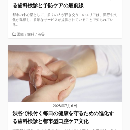
る歯科検診と予防ケアの最前線
都市の中心部として、多くの人が行き交うこのエリアは、流行や文
化が集積し、多彩なサービスが提供されていることで知られてい
る...
カ
医療
/
歯科
/
渋谷
テ
ゴ
リ
ー
2025年7月6日
渋谷で根付く毎日の健康を守るための進化す
る歯科検診と都市型口腔ケア文化