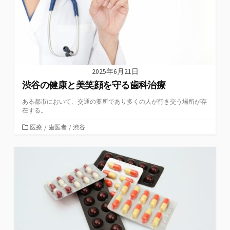
2025年6月21日
渋谷の健康と美笑顔を守る歯科治療
ある都市において、交通の要所であり多くの人が行き交う場所が存
在する。
カ
医療
/
歯医者
/
渋谷
テ
ゴ
リ
ー