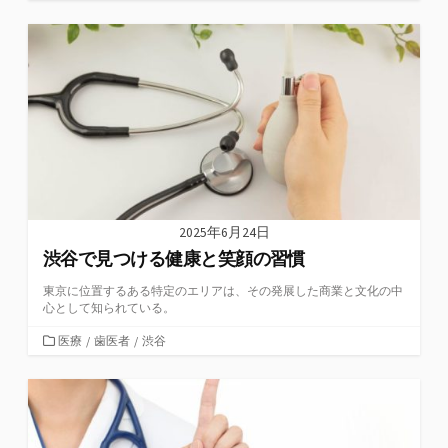
テ
ゴ
リ
ー
2025年6月24日
渋谷で見つける健康と笑顔の習慣
東京に位置するある特定のエリアは、その発展した商業と文化の中
心として知られている。
カ
医療
/
歯医者
/
渋谷
テ
ゴ
リ
ー