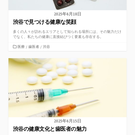
2025年6月18日
渋谷で見つける健康な笑顔
多くの人々が訪れるエリアとして知られる場所には、その魅力だけ
でなく、私たちの健康に直接結びつく要素も存在する。
カ
医療
/
歯医者
/
渋谷
テ
ゴ
リ
ー
2025年6月15日
渋谷の健康文化と歯医者の魅力