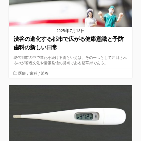
2025年7月15日
渋谷の進化する都市で広がる健康意識と予防
歯科の新しい日常
現代都市の中で進化を続ける街といえば、その一つとして注目され
るのが若者文化や情報発信の拠点である繁華街である。
カ
医療
/
歯科
/
渋谷
テ
ゴ
リ
ー