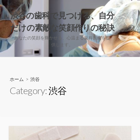
コ
ン
渋谷の歯科で見つける、自分
テ
だけの素敵な笑顔作りの秘訣
ン
検
ツ
索
あなたの笑顔を輝かせる、心温まる歯科医療を提
へ
切
供します。
り
ス
替
キ
え
ッ
プ
ホーム
> 渋谷
Category:
渋谷