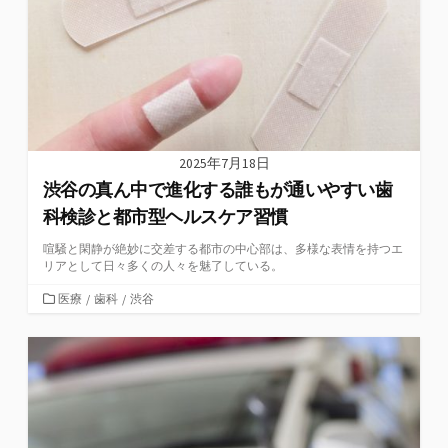
2025年7月18日
渋谷の真ん中で進化する誰もが通いやすい歯
科検診と都市型ヘルスケア習慣
喧騒と閑静が絶妙に交差する都市の中心部は、多様な表情を持つエ
リアとして日々多くの人々を魅了している。
カ
医療
/
歯科
/
渋谷
テ
ゴ
リ
ー