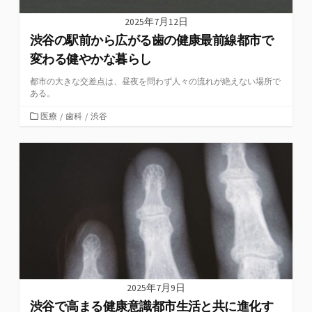
2025年7月12日
渋谷の駅前から広がる歯の健康最前線都市で
変わる健やかな暮らし
都市の大きな交差点は、昼夜を問わず人々の流れが絶えない場所で
ある。
カ
医療
/
歯科
/
渋谷
テ
ゴ
リ
ー
2025年7月9日
渋谷で高まる健康意識都市生活と共に進化す