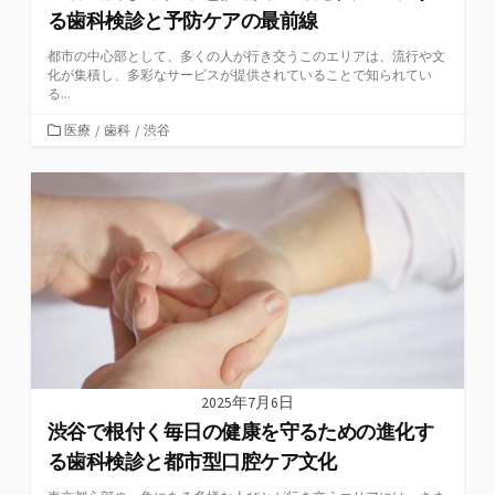
る歯科検診と予防ケアの最前線
都市の中心部として、多くの人が行き交うこのエリアは、流行や文
化が集積し、多彩なサービスが提供されていることで知られてい
る...
カ
医療
/
歯科
/
渋谷
テ
ゴ
リ
ー
2025年7月6日
渋谷で根付く毎日の健康を守るための進化す
る歯科検診と都市型口腔ケア文化