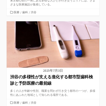
東京都心部の一角にある多様な人びとが行き交うエリアには、さま
ざまな医療施設が集積している。
カ
医療
/
歯科
/
渋谷
テ
ゴ
リ
ー
2025年7月3日
渋谷の多様性が支える進化する都市型歯科検
診と予防医療の最前線
多くの人が年齢や性別、職業を問わず行き交う都市の一つが、多様
性にあふれた地域として知られる場所である。
カ
医療
/
歯科
/
渋谷