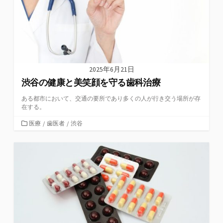
2025年6月21日
渋谷の健康と美笑顔を守る歯科治療
ある都市において、交通の要所であり多くの人が行き交う場所が存
在する。
カ
医療
/
歯医者
/
渋谷
テ
ゴ
リ
ー