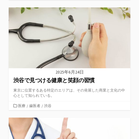
テ
ゴ
リ
ー
2025年6月24日
渋谷で見つける健康と笑顔の習慣
東京に位置するある特定のエリアは、その発展した商業と文化の中
心として知られている。
カ
医療
/
歯医者
/
渋谷
テ
ゴ
リ
ー