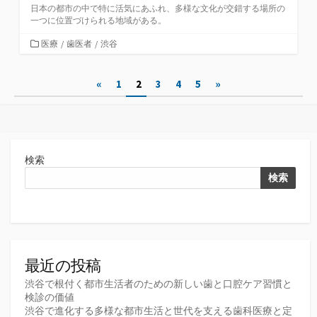
日本の都市の中で特に活気にあふれ、多様な文化が交錯する場所の
一つに位置づけられる地域がある。
カ
医療
/
歯医者
/
渋谷
テ
ゴ
投
«
1
2
3
4
5
»
リ
ー
稿
の
ペ
検索
ー
検索
ジ
送
り
最近の投稿
渋谷で根付く都市生活者のための新しい歯と口腔ケア習慣と
検診の価値
渋谷で進化する多様な都市生活と世代を支える歯科医療と定